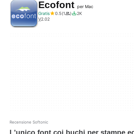
Ecofont
per Mac
Gratis
0.5
1
2K
V
2.02
Recensione Softonic
L'unico font coi buchi per stampe e