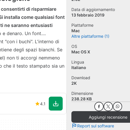
consentirti di risparmiare
Data di aggiornamento
13 febbraio 2019
Si installa come qualsiasi font
sti ne saranno entusiasti
Piattaforme
Mac
 e denaro. Un font....
Altre piattaforme (1)
 "con i buchi". L'interno di
OS
iene degli spazi bianchi. Se
Mac OS X
xel) non ti accorgi nemmeno
Lingua
o che il testo stampato sia un
Italiano
Download
2K
Dimensione
238.28 KB
4.1
Aggiungi recensione
Report sul software